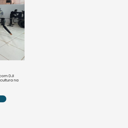
 com DJI
icultura na