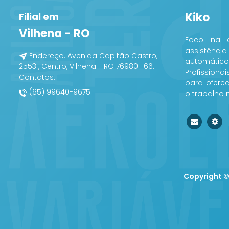
Kiko
Filial em
Vilhena - RO
Foco na q
assistência
Endereço. Avenida Capitão Castro,
automáticos
2553 , Centro, Vilhena - RO 76980-166.
Profission
Contatos.
para ofere
(65) 99640-9675
o trabalho 
Copyright 