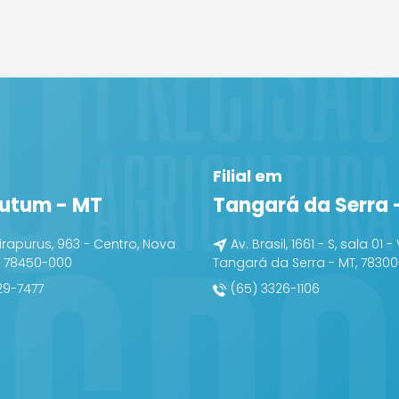
Filial em
utum - MT
Tangará da Serra 
irapurus, 963 - Centro, Nova
Av. Brasil, 1661 - S, sala 01 - 
, 78450-000
Tangará da Serra - MT, 7830
29-7477
(65) 3326-1106