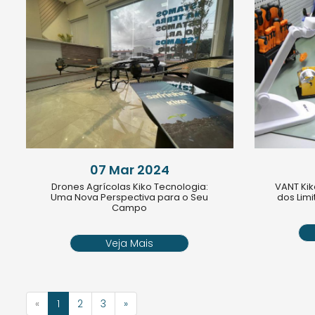
07 Mar 2024
Drones Agrícolas Kiko Tecnologia:
VANT Ki
Uma Nova Perspectiva para o Seu
dos Limi
Campo
Veja Mais
«
1
2
3
»